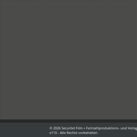
© 2026 Securitel Film + Fernsehproduktions- und Verlag
e110 - Alle Rechte vorbehalten