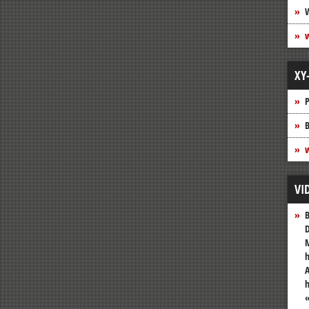
XY
P
B
w
VI
B
D
M
h
A
«