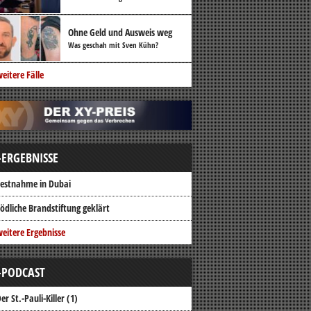
Ohne Geld und Ausweis weg
Was geschah mit Sven Kühn?
eitere Fälle
-ERGEBNISSE
estnahme in Dubai
ödliche Brandstiftung geklärt
eitere Ergebnisse
-PODCAST
er St.-Pauli-Killer (1)