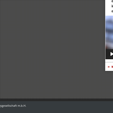
e
i
e
Vide
Play
w
sgesellschaft m.b.H.