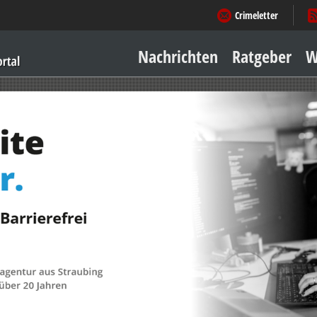
Crimeletter
Nachrichten
Ratgeber
W
Sicher zu Hause
Sicher unterwegs
Geld & Einkauf
Amore & mehr
Mobiles Leben
Arbeitsleben