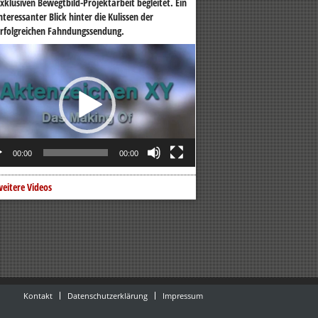
xklusiven Bewegtbild-Projektarbeit begleitet. Ein
nteressanter Blick hinter die Kulissen der
rfolgreichen Fahndungssendung.
o-
er
00:00
00:00
eitere Videos
Kontakt
Datenschutzerklärung
Impressum