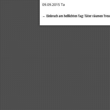
09.09.2015 Ta
←
Einbruch am helllichten Tag: Täter räumen Treso
Beitragsnavigation