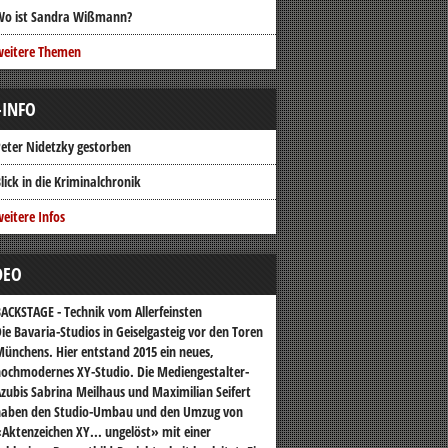
Wo ist Sandra Wißmann?
weitere Themen
-INFO
eter Nidetzky gestorben
lick in die Kriminalchronik
eitere Infos
DEO
ACKSTAGE - Technik vom Allerfeinsten
ie Bavaria-Studios in Geiselgasteig vor den Toren
ünchens. Hier entstand 2015 ein neues,
ochmodernes XY-Studio. Die Mediengestalter-
zubis Sabrina Meilhaus und Maximilian Seifert
haben den Studio-Umbau und den Umzug von
Aktenzeichen XY... ungelöst» mit einer