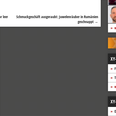
r leer
Schmuckgeschäft ausgeraubt: Juwelenräuber in Rumänien
geschnappt
→
w
XY
F
T
w
XY
D