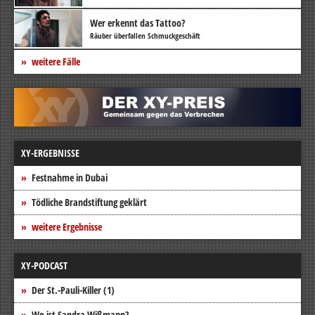
Wer erkennt das Tattoo?
Räuber überfallen Schmuckgeschäft
weitere Fälle
XY-ERGEBNISSE
Festnahme in Dubai
Tödliche Brandstiftung geklärt
weitere Ergebnisse
XY-PODCAST
Der St.-Pauli-Killer (1)
Wo ist Sandra Wißmann?