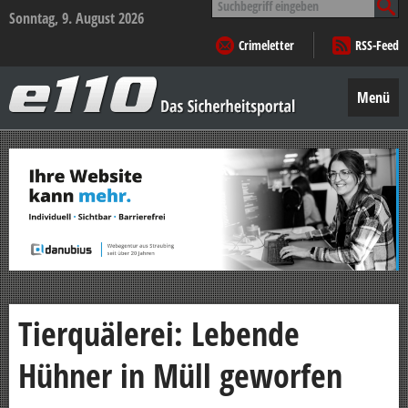
nach:
Sonntag, 9. August 2026
Crimeletter
RSS-Feed
e110
–
Menü
Das
Sicherheitsportal
Zum
Inhalt
springen
Tierquälerei: Lebende
Hühner in Müll geworfen