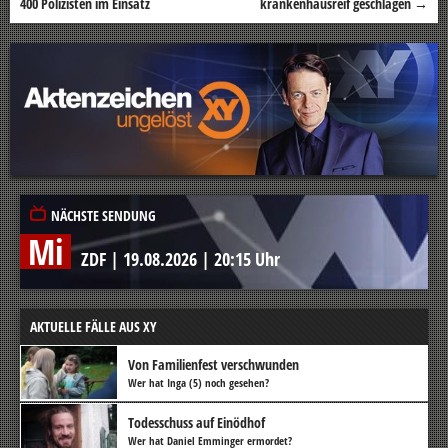
400 Polizisten im Einsatz
krankenhausreif geschlagen
→
NÄCHSTE SENDUNG
Mi
ZDF
|
19.08.2026
|
20:15 Uhr
AKTUELLE FÄLLE AUS XY
Von Familienfest verschwunden
Wer hat Inga (5) noch gesehen?
Todesschuss auf Einödhof
Wer hat Daniel Emminger ermordet?