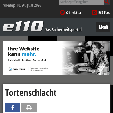
nach:
Montag, 10. August 2026
Crimeletter
RSS-Feed
e110
–
Menü
Das
Sicherheitsportal
Zum
Inhalt
springen
Tortenschlacht