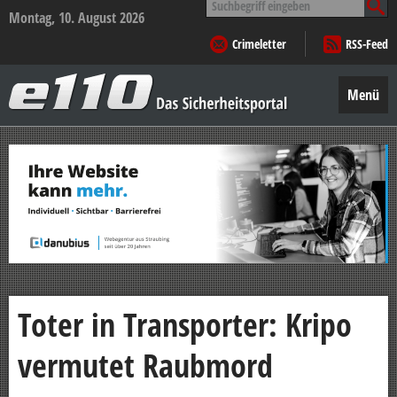
nach:
Montag, 10. August 2026
Crimeletter
RSS-Feed
e110
–
Menü
Das
Sicherheitsportal
Zum
Inhalt
springen
Toter in Transporter: Kripo
vermutet Raubmord