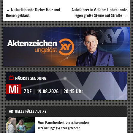
←
Naturliebende Diebe: Holz und
Autofahrer in Gefahr: Unbekannte
Beitragsnavigation
Bienen geklaut
legen große Steine auf Straße
→
NÄCHSTE SENDUNG
Mi
ZDF
|
19.08.2026
|
20:15 Uhr
AKTUELLE FÄLLE AUS XY
Von Familienfest verschwunden
Wer hat Inga (5) noch gesehen?