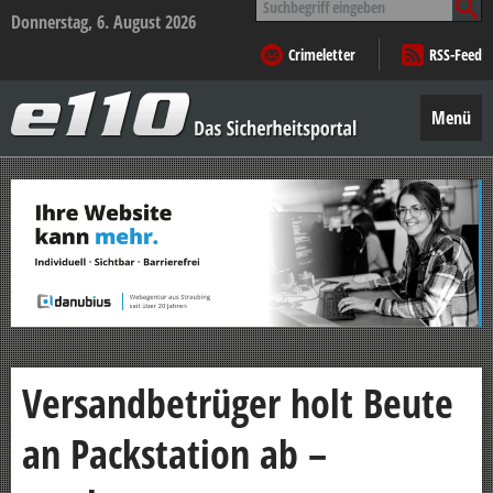
nach:
Donnerstag, 6. August 2026
Crimeletter
RSS-Feed
e110
–
Menü
Das
Sicherheitsportal
Zum
Inhalt
springen
Versandbetrüger holt Beute
an Packstation ab –