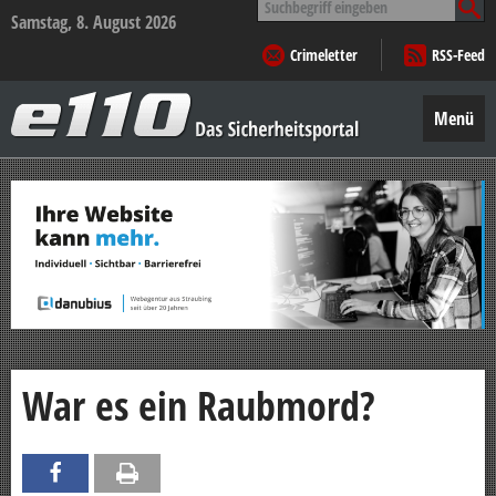
nach:
Samstag, 8. August 2026
Crimeletter
RSS-Feed
e110
–
Menü
Das
Sicherheitsportal
Zum
Inhalt
springen
War es ein Raubmord?