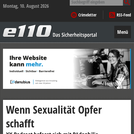
nach:
Montag, 10. August 2026
Crimeletter
RSS-Feed
e110
–
Menü
Das
Sicherheitsportal
Zum
Inhalt
springen
Wenn Sexualität Opfer
schafft