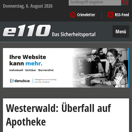
nach:
Donnerstag, 6. August 2026
Crimeletter
RSS-Feed
e110
–
Menü
Das
Sicherheitsportal
Zum
Inhalt
springen
Westerwald: Überfall auf
Apotheke