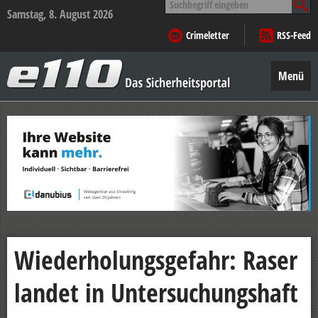
nach:
Samstag, 8. August 2026
Crimeletter
RSS-Feed
e110
–
Menü
Das
Sicherheitsportal
Zum
Inhalt
springen
Wiederholungsgefahr: Raser
landet in Untersuchungshaft