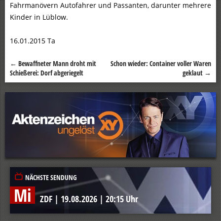
Fahrmanövern Autofahrer und Passanten, darunter mehrere
Kinder in Lüblow.
16.01.2015 Ta
←
Bewaffneter Mann droht mit
Schon wieder: Container voller Waren
Beitragsnavigation
Schießerei: Dorf abgeriegelt
geklaut
→
NÄCHSTE SENDUNG
Mi
ZDF
|
19.08.2026
|
20:15 Uhr