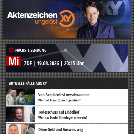
NÄCHSTE SENDUNG
Mi
ZDF
|
19.08.2026
|
20:15 Uhr
AKTUELLE FÄLLE AUS XY
Von Familienfest verschwunden
Wer hat Inga (5) noch gesehen?
Todesschuss auf Einödhof
Wer hat Daniel Emminger ermordet?
Ohne Geld und Ausweis weg