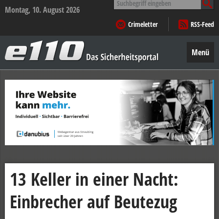
nach:
Montag, 10. August 2026
Crimeletter
RSS-Feed
e110
–
Menü
Das
Sicherheitsportal
Zum
Inhalt
springen
13 Keller in einer Nacht:
Einbrecher auf Beutezug