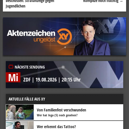
beschossen: Strafanzeige gegen
Komplize noch flüchtig
→
Jugendlichen
NÄCHSTE SENDUNG
Mi
ZDF
|
19.08.2026
|
20:15 Uhr
AKTUELLE FÄLLE AUS XY
Von Familienfest verschwunden
Wer hat Inga (5) noch gesehen?
Wer erkennt das Tattoo?