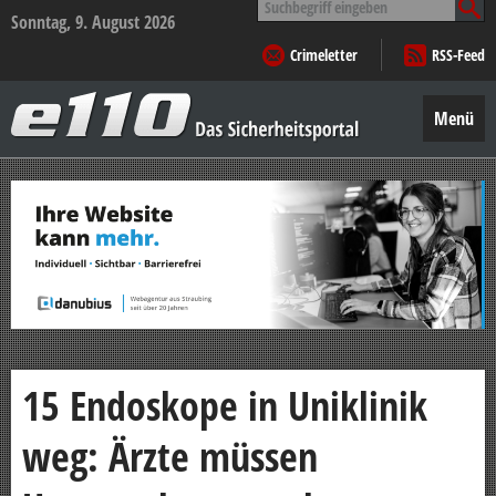
nach:
Sonntag, 9. August 2026
Crimeletter
RSS-Feed
e110
–
Menü
Das
Sicherheitsportal
Zum
Inhalt
springen
15 Endoskope in Uniklinik
weg: Ärzte müssen