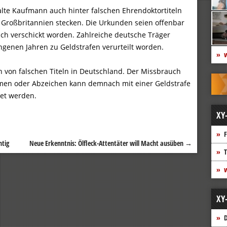
lte Kaufmann auch hinter falschen Ehrendoktortiteln
n Großbritannien stecken. Die Urkunden seien offenbar
ch verschickt worden. Zahlreiche deutsche Träger
angenen Jahren zu Geldstrafen verurteilt worden.
w
n von falschen Titeln in Deutschland. Der Missbrauch
rmen oder Abzeichen kann demnach mit einer Geldstrafe
et werden.
XY
F
htig
Neue Erkenntnis: Ölfleck-Attentäter will Macht ausüben
→
T
w
XY
D