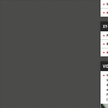
XY
P
B
w
VI
I
I
d
e
F
(
Vide