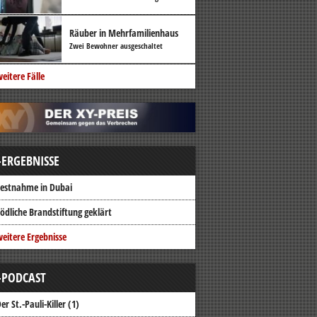
Räuber in Mehrfamilienhaus
Zwei Bewohner ausgeschaltet
eitere Fälle
-ERGEBNISSE
estnahme in Dubai
ödliche Brandstiftung geklärt
eitere Ergebnisse
-PODCAST
er St.-Pauli-Killer (1)