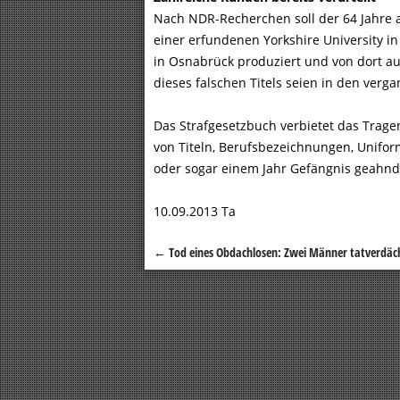
Nach NDR-Recherchen soll der 64 Jahre a
einer erfundenen Yorkshire University i
in Osnabrück produziert und von dort au
dieses falschen Titels seien in den verg
Das Strafgesetzbuch verbietet das Trage
von Titeln, Berufsbezeichnungen, Unifo
oder sogar einem Jahr Gefängnis geahnd
10.09.2013 Ta
←
Tod eines Obdachlosen: Zwei Männer tatverdäc
Beitragsnavigation