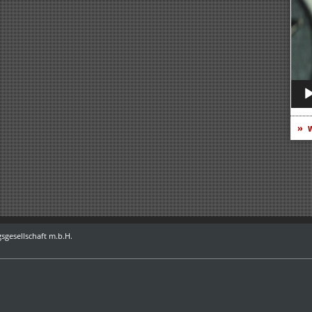
Play
w
sgesellschaft m.b.H.