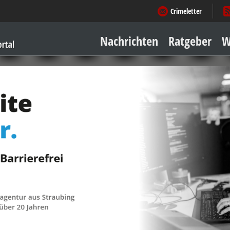
Crimeletter
Nachrichten
Ratgeber
W
Sicher zu Hause
Sicher unterwegs
Geld & Einkauf
Amore & mehr
Mobiles Leben
Arbeitsleben