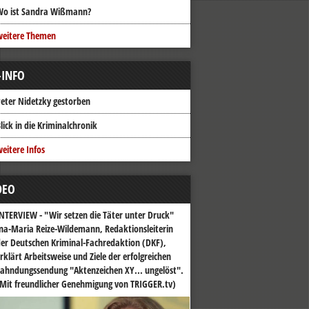
Wo ist Sandra Wißmann?
weitere Themen
-INFO
eter Nidetzky gestorben
lick in die Kriminalchronik
eitere Infos
DEO
NTERVIEW - "Wir setzen die Täter unter Druck"
na-Maria Reize-Wildemann, Redaktionsleiterin
er Deutschen Kriminal-Fachredaktion (DKF),
rklärt Arbeitsweise und Ziele der erfolgreichen
ahndungssendung "Aktenzeichen XY... ungelöst".
Mit freundlicher Genehmigung von TRIGGER.tv)
o-