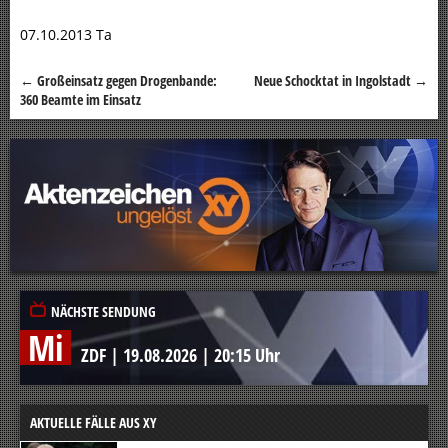
07.10.2013 Ta
←
Großeinsatz gegen Drogenbande:
Neue Schocktat in Ingolstadt
→
Beitragsnavigation
360 Beamte im Einsatz
NÄCHSTE SENDUNG
Mi
ZDF
|
19.08.2026
|
20:15 Uhr
AKTUELLE FÄLLE AUS XY