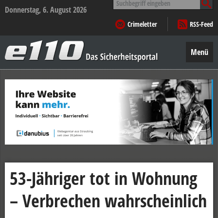
nach:
Donnerstag, 6. August 2026
Crimeletter
RSS-Feed
e110
–
Menü
Das
Sicherheitsportal
Zum
Inhalt
springen
53-Jähriger tot in Wohnung
– Verbrechen wahrscheinlich