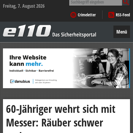
nach:
Freitag, 7. August 2026
Crimeletter
RSS-Feed
e110
–
Menü
Das
Sicherheitsportal
Zum
Inhalt
springen
60-Jähriger wehrt sich mit
Messer: Räuber schwer