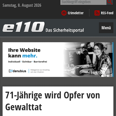
nach:
Samstag, 8. August 2026
Crimeletter
RSS-Feed
e110
–
Menü
Das
Sicherheitsportal
Zum
Inhalt
springen
71-Jährige wird Opfer von
Gewalttat