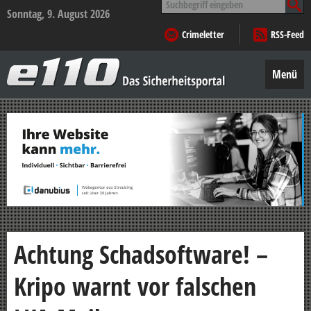
nach:
Sonntag, 9. August 2026
Crimeletter
RSS-Feed
e110
–
Menü
Das
Sicherheitsportal
Zum
Inhalt
springen
Achtung Schadsoftware! –
Kripo warnt vor falschen