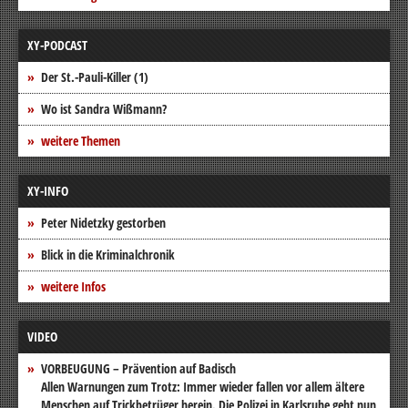
XY-PODCAST
Der St.-Pauli-Killer (1)
Wo ist Sandra Wißmann?
weitere Themen
XY-INFO
Peter Nidetzky gestorben
Blick in die Kriminalchronik
weitere Infos
VIDEO
VORBEUGUNG – Prävention auf Badisch
Allen Warnungen zum Trotz: Immer wieder fallen vor allem ältere
Menschen auf Trickbetrüger herein. Die Polizei in Karlsruhe geht nun