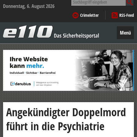
nach:
Donnerstag, 6. August 2026
Crimeletter
RSS-Feed
e110
–
Menü
Das
Sicherheitsportal
Zum
Inhalt
springen
Angekündigter Doppelmord
führt in die Psychiatrie