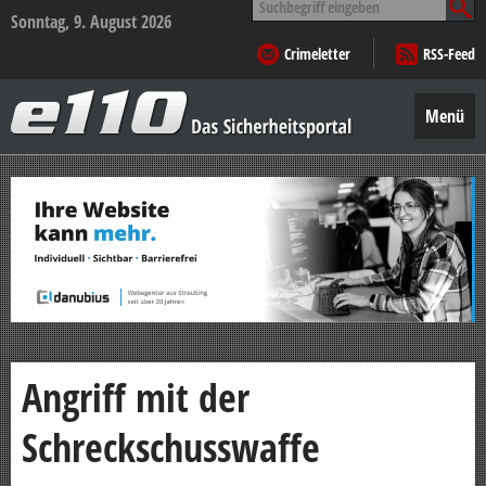
nach:
Sonntag, 9. August 2026
Crimeletter
RSS-Feed
e110
–
Menü
Das
Sicherheitsportal
Zum
Inhalt
springen
Angriff mit der
Schreckschusswaffe