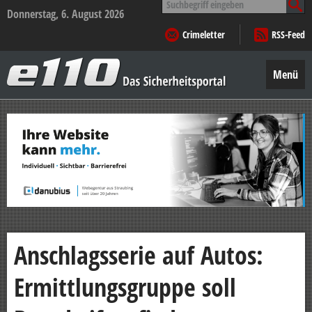
nach:
Donnerstag, 6. August 2026
Crimeletter
RSS-Feed
e110
–
Menü
Das
Sicherheitsportal
Zum
Inhalt
springen
Anschlagsserie auf Autos:
Ermittlungsgruppe soll