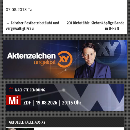
07.08.2013 Ta
←
Falscher Postbote betäubt und
200 Diebstähle: Siebenköpfige Bande
Beitragsnavigation
vergewaltigt Frau
in U-Haft
→
NÄCHSTE SENDUNG
Mi
ZDF
|
19.08.2026
|
20:15 Uhr
AKTUELLE FÄLLE AUS XY