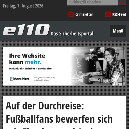
nach:
Freitag, 7. August 2026
Crimeletter
RSS-Feed
e110
–
Menü
Das
Sicherheitsportal
Zum
Inhalt
springen
Auf der Durchreise:
Fußballfans bewerfen sich