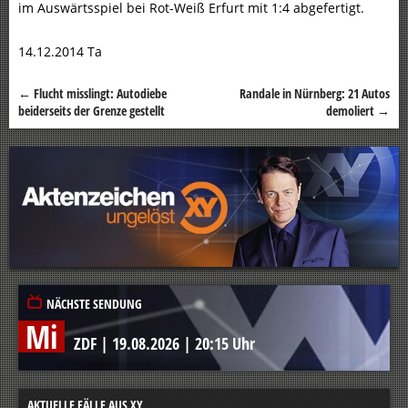
im Auswärtsspiel bei Rot-Weiß Erfurt mit 1:4 abgefertigt.
14.12.2014 Ta
←
Flucht misslingt: Autodiebe
Randale in Nürnberg: 21 Autos
Beitragsnavigation
beiderseits der Grenze gestellt
demoliert
→
NÄCHSTE SENDUNG
Mi
ZDF
|
19.08.2026
|
20:15 Uhr
AKTUELLE FÄLLE AUS XY