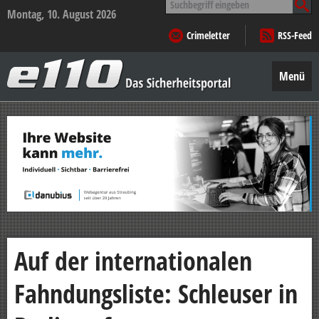
nach:
Montag, 10. August 2026
Crimeletter
RSS-Feed
e110
–
Menü
Das
Sicherheitsportal
Zum
Inhalt
springen
Auf der internationalen
Fahndungsliste: Schleuser in