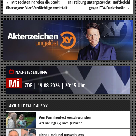
←
Mit rechten Parolen die Stadt
In Freiburg untergetaucht: Haftbefehl
Beitragsnavigation
überzogen: Vier Verdächtige ermittelt
gegen ETA-Funktionär
→
NÄCHSTE SENDUNG
Mi
ZDF
|
19.08.2026
|
20:15 Uhr
AKTUELLE FÄLLE AUS XY
Von Familienfest verschwunden
Wer hat Inga (5) noch gesehen?
Ohne Geld und Ausweis weg