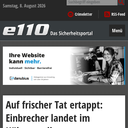
nach:
Samstag, 8. August 2026
Crimeletter
RSS-Feed
e110
–
Menü
Das
Sicherheitsportal
Zum
Inhalt
springen
Auf frischer Tat ertappt:
Einbrecher landet im