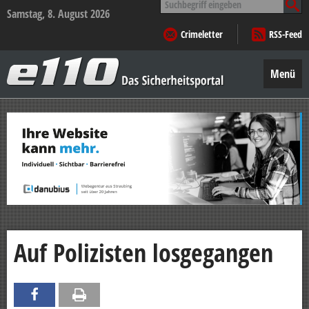
nach:
Samstag, 8. August 2026
Crimeletter
RSS-Feed
e110
–
Menü
Das
Sicherheitsportal
Zum
Inhalt
springen
Auf Polizisten losgegangen