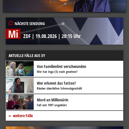
NÄCHSTE SENDUNG
Mi
ZDF
|
19.08.2026
|
20:15 Uhr
AKTUELLE FÄLLE AUS XY
Von Familienfest verschwunden
Wer hat Inga (5) noch gesehen?
Wer erkennt das Tattoo?
Räuber überfallen Schmuckgeschäft
Mord an Millionärin
Fall seit 1997 ungeklärt
weitere Fälle