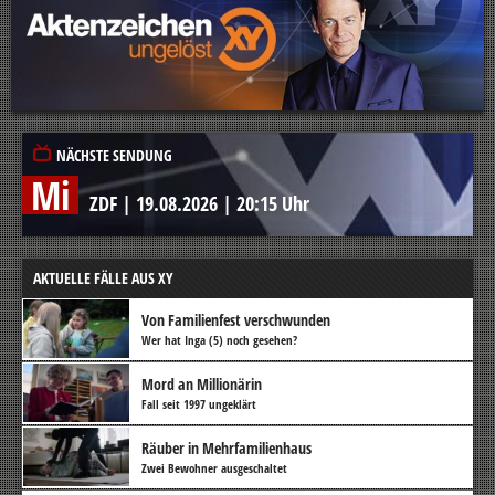
NÄCHSTE SENDUNG
Mi
ZDF
|
19.08.2026
|
20:15 Uhr
AKTUELLE FÄLLE AUS XY
Von Familienfest verschwunden
Wer hat Inga (5) noch gesehen?
Mord an Millionärin
Fall seit 1997 ungeklärt
Räuber in Mehrfamilienhaus
Zwei Bewohner ausgeschaltet