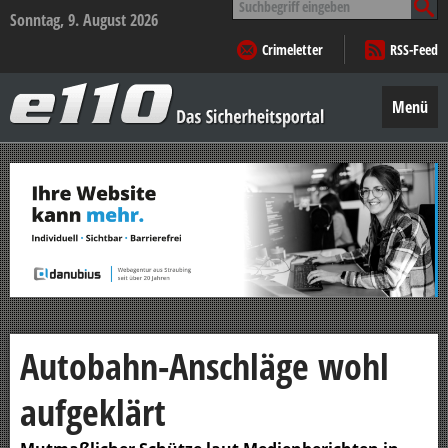
nach:
Sonntag, 9. August 2026
Crimeletter
RSS-Feed
e110
–
Menü
Das
Sicherheitsportal
Zum
Inhalt
springen
Autobahn-Anschläge wohl
aufgeklärt