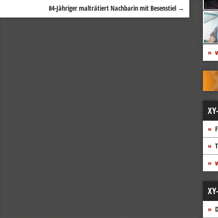
84-Jähriger malträtiert Nachbarin mit Besenstiel
→
w
XY
F
T
w
XY
D