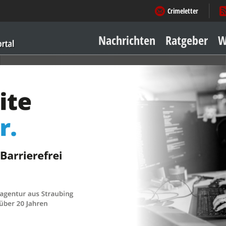
Crimeletter
Nachrichten
Ratgeber
W
Sicher zu Hause
Sicher unterwegs
Geld & Einkauf
Amore & mehr
Mobiles Leben
Arbeitsleben