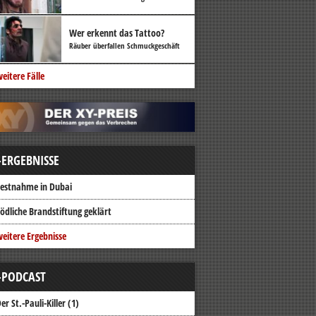
Wer erkennt das Tattoo?
Räuber überfallen Schmuckgeschäft
eitere Fälle
-ERGEBNISSE
estnahme in Dubai
ödliche Brandstiftung geklärt
eitere Ergebnisse
-PODCAST
er St.-Pauli-Killer (1)