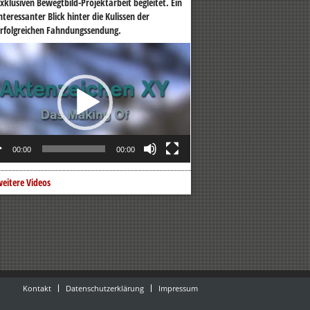
xklusiven Bewegtbild-Projektarbeit begleitet. Ein
nteressanter Blick hinter die Kulissen der
rfolgreichen Fahndungssendung.
o-
er
00:00
00:00
eitere Videos
Kontakt
Datenschutzerklärung
Impressum