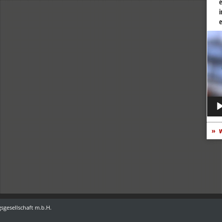
e
i
e
Vide
Play
w
sgesellschaft m.b.H.