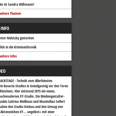
Wo ist Sandra Wißmann?
weitere Themen
-INFO
eter Nidetzky gestorben
lick in die Kriminalchronik
eitere Infos
DEO
ACKSTAGE - Technik vom Allerfeinsten
ie Bavaria-Studios in Geiselgasteig vor den Toren
ünchens. Hier entstand 2015 ein neues,
ochmodernes XY-Studio. Die Mediengestalter-
zubis Sabrina Meilhaus und Maximilian Seifert
haben den Studio-Umbau und den Umzug von
Aktenzeichen XY... ungelöst» mit einer