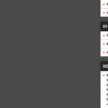
XY
P
B
w
VI
B
D
M
h
A
«