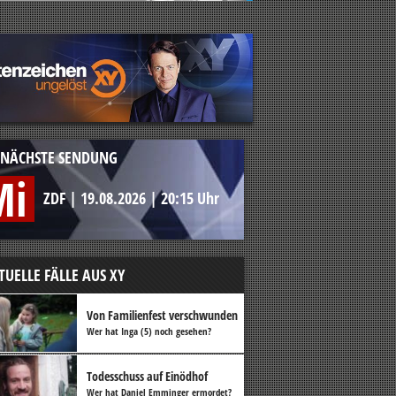
NÄCHSTE SENDUNG
Mi
ZDF
|
19.08.2026
|
20:15 Uhr
TUELLE FÄLLE AUS XY
Von Familienfest verschwunden
Wer hat Inga (5) noch gesehen?
Todesschuss auf Einödhof
Wer hat Daniel Emminger ermordet?