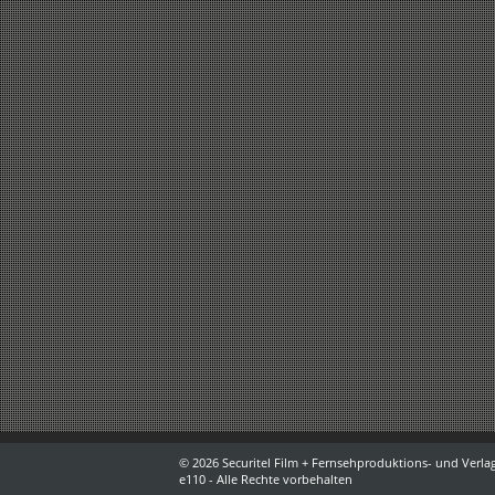
© 2026 Securitel Film + Fernsehproduktions- und Verlag
e110 - Alle Rechte vorbehalten