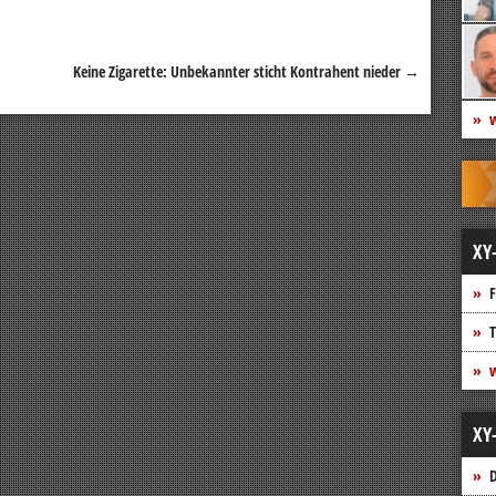
Keine Zigarette: Unbekannter sticht Kontrahent nieder
→
w
XY
F
T
w
XY
D