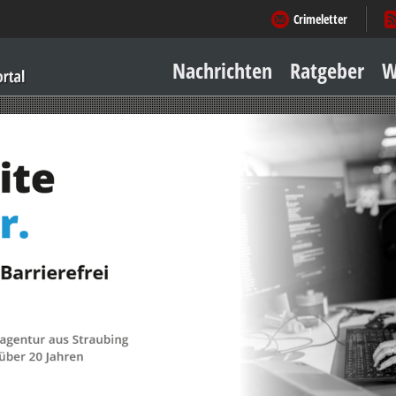
Crimeletter
Nachrichten
Ratgeber
W
Sicher zu Hause
Sicher unterwegs
Geld & Einkauf
Amore & mehr
Mobiles Leben
Arbeitsleben