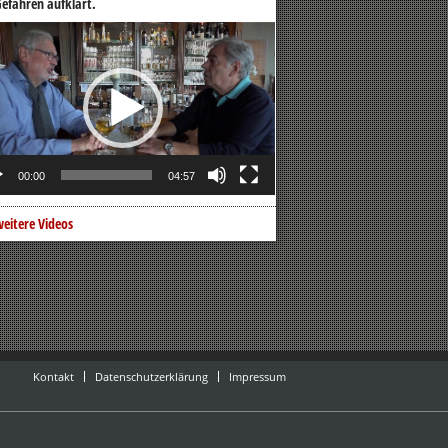
efahren aufklärt.
o-
er
00:00
04:57
eitere Videos
Kontakt
Datenschutzerklärung
Impressum