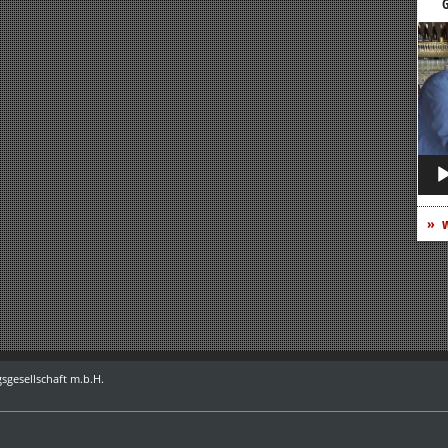
G
Vide
Play
w
sgesellschaft m.b.H.