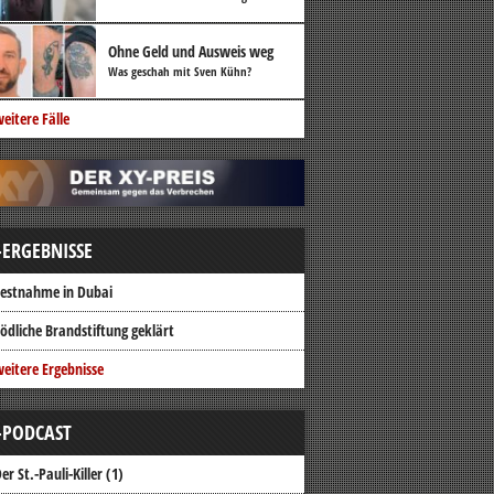
Ohne Geld und Ausweis weg
Was geschah mit Sven Kühn?
eitere Fälle
-ERGEBNISSE
estnahme in Dubai
ödliche Brandstiftung geklärt
eitere Ergebnisse
-PODCAST
er St.-Pauli-Killer (1)