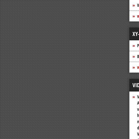
XY
P
B
w
VI
A
v
h
n
V