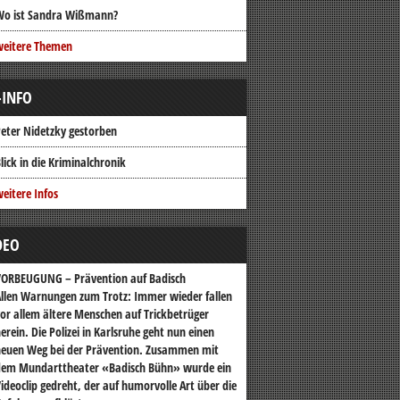
Wo ist Sandra Wißmann?
weitere Themen
-INFO
eter Nidetzky gestorben
lick in die Kriminalchronik
eitere Infos
DEO
VORBEUGUNG – Prävention auf Badisch
llen Warnungen zum Trotz: Immer wieder fallen
or allem ältere Menschen auf Trickbetrüger
erein. Die Polizei in Karlsruhe geht nun einen
euen Weg bei der Prävention. Zusammen mit
dem Mundarttheater «Badisch Bühn» wurde ein
ideoclip gedreht, der auf humorvolle Art über die