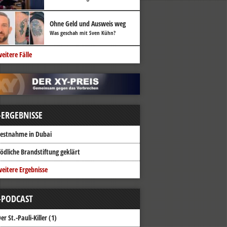
Ohne Geld und Ausweis weg
Was geschah mit Sven Kühn?
eitere Fälle
-ERGEBNISSE
estnahme in Dubai
ödliche Brandstiftung geklärt
eitere Ergebnisse
-PODCAST
er St.-Pauli-Killer (1)