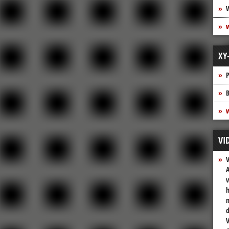
XY
P
B
w
VI
A
v
h
n
V