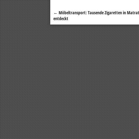
←
Möbeltransport: Tausende Zigaretten in Matra
Beitragsnavigation
entdeckt