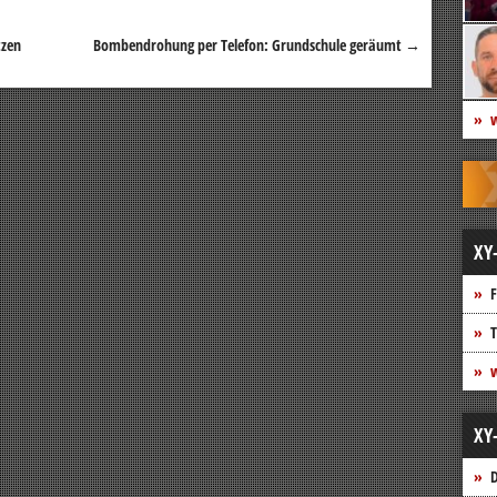
tzen
Bombendrohung per Telefon: Grundschule geräumt
→
w
XY
F
T
w
XY
D