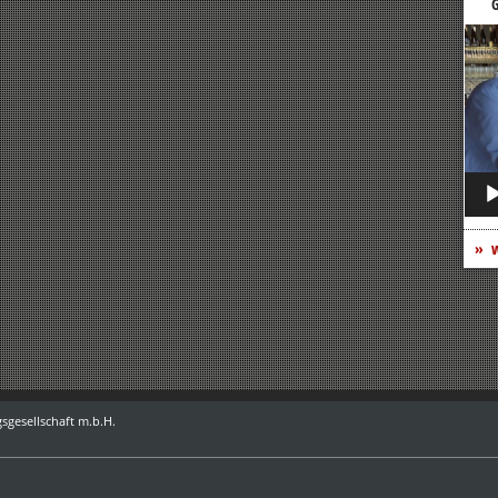
G
Vide
Play
w
sgesellschaft m.b.H.