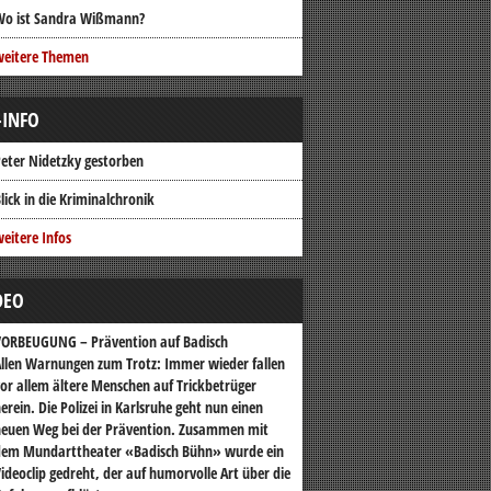
Wo ist Sandra Wißmann?
weitere Themen
-INFO
eter Nidetzky gestorben
lick in die Kriminalchronik
eitere Infos
DEO
VORBEUGUNG – Prävention auf Badisch
llen Warnungen zum Trotz: Immer wieder fallen
or allem ältere Menschen auf Trickbetrüger
erein. Die Polizei in Karlsruhe geht nun einen
euen Weg bei der Prävention. Zusammen mit
dem Mundarttheater «Badisch Bühn» wurde ein
ideoclip gedreht, der auf humorvolle Art über die