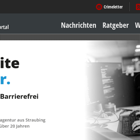
Crimeletter
Nachrichten
Ratgeber
W
Sicher zu Hause
Sicher unterwegs
Geld & Einkauf
Amore & mehr
Mobiles Leben
Arbeitsleben