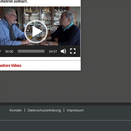
efahren aufklärt.
o-
er
00:00
04:57
eitere Videos
Kontakt
Datenschutzerklärung
Impressum