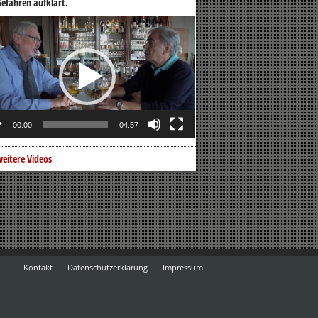
efahren aufklärt.
o-
er
00:00
04:57
eitere Videos
Kontakt
Datenschutzerklärung
Impressum