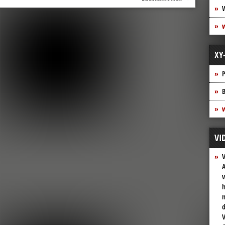
XY
P
B
w
VI
A
v
h
n
V