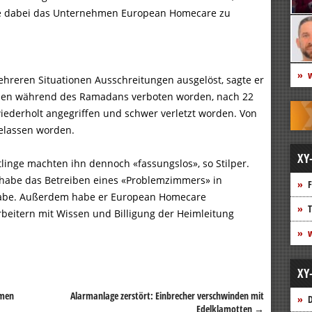
ohne dabei das Unternehmen European Homecare zu
w
hreren Situationen Ausschreitungen ausgelöst, sagte er
imen während des Ramadans verboten worden, nach 22
wiederholt angegriffen und schwer verletzt worden. Von
gelassen worden.
XY
linge machten ihn dennoch «fassungslos», so Stilper.
t habe das Betreiben eines «Problemzimmers» in
F
 habe. Außerdem habe er European Homecare
T
rbeitern mit Wissen und Billigung der Heimleitung
w
XY
mmen
Alarmanlage zerstört: Einbrecher verschwinden mit
D
Edelklamotten
→