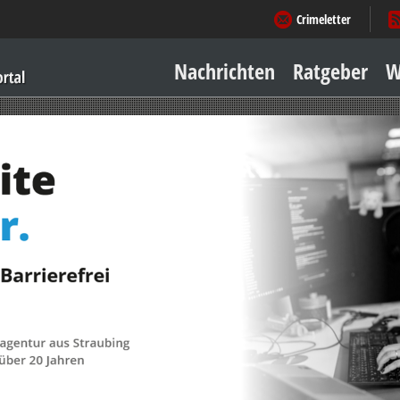
Crimeletter
Nachrichten
Ratgeber
W
Sicher zu Hause
Sicher unterwegs
Geld & Einkauf
Amore & mehr
Mobiles Leben
Arbeitsleben