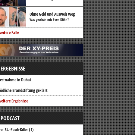
Ohne Geld und Ausweis weg
Was geschah mit Sven Kühn?
eitere Fälle
-ERGEBNISSE
estnahme in Dubai
ödliche Brandstiftung geklärt
eitere Ergebnisse
-PODCAST
er St.-Pauli-Killer (1)