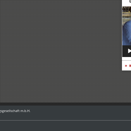
G
Vide
Play
w
sgesellschaft m.b.H.