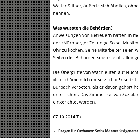
Walter Stilper, äußerte sich ähnlich, 
nennen.
Was wussten die Behörden?
Anweisungen von Betreuern hätten in me
der «Nürnberger Zeitung». So sei Musl
Uhr zu kochen. Seine Mitarbeiter seien 
Seiten der Behörden seien sie oft allein
Die Übergriffe von Wachleuten auf Flücht
«Ich schäme mich entsetzlich.» Er selbs
Burbach verboten, als er davon gehört
unterrichtet. Das Zimmer sei von Soziala
eingerichtet worden.
07.10.2014 Ta
←
Drogen für Cuxhaven: Sechs Männer festgeno
Beitragsnavigation