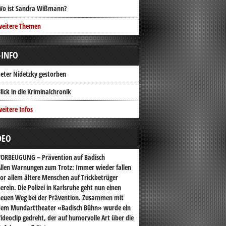
Wo ist Sandra Wißmann?
weitere Themen
-INFO
eter Nidetzky gestorben
lick in die Kriminalchronik
eitere Infos
DEO
VORBEUGUNG – Prävention auf Badisch
llen Warnungen zum Trotz: Immer wieder fallen
or allem ältere Menschen auf Trickbetrüger
erein. Die Polizei in Karlsruhe geht nun einen
euen Weg bei der Prävention. Zusammen mit
dem Mundarttheater «Badisch Bühn» wurde ein
ideoclip gedreht, der auf humorvolle Art über die