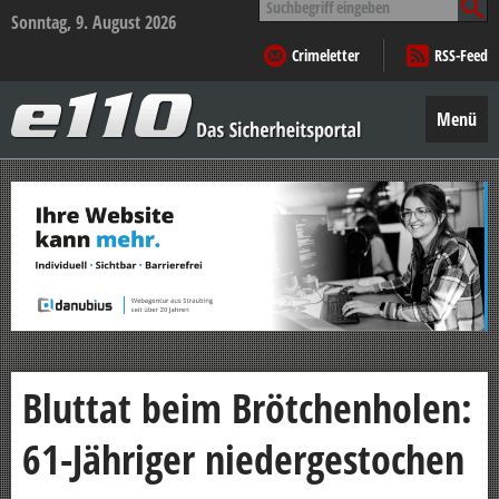
nach:
Sonntag, 9. August 2026
Crimeletter
RSS-Feed
e110
–
Menü
Das
Sicherheitsportal
Zum
Inhalt
springen
Bluttat beim Brötchenholen:
61-Jähriger niedergestochen