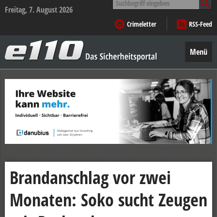
nach:
Freitag, 7. August 2026
Crimeletter
RSS-Feed
e110
–
Menü
Das
Sicherheitsportal
Zum
Inhalt
springen
Brandanschlag vor zwei
Monaten: Soko sucht Zeugen