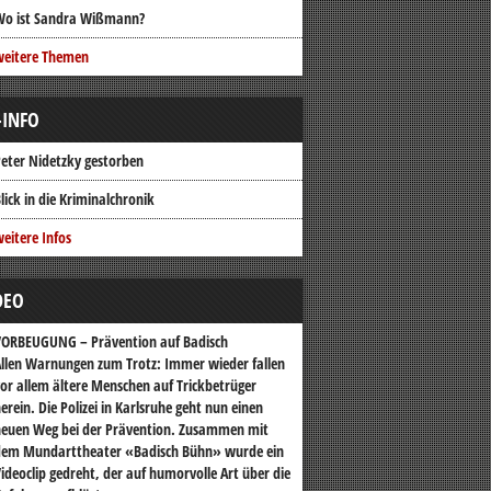
Wo ist Sandra Wißmann?
weitere Themen
-INFO
eter Nidetzky gestorben
lick in die Kriminalchronik
eitere Infos
DEO
VORBEUGUNG – Prävention auf Badisch
llen Warnungen zum Trotz: Immer wieder fallen
or allem ältere Menschen auf Trickbetrüger
erein. Die Polizei in Karlsruhe geht nun einen
euen Weg bei der Prävention. Zusammen mit
dem Mundarttheater «Badisch Bühn» wurde ein
ideoclip gedreht, der auf humorvolle Art über die