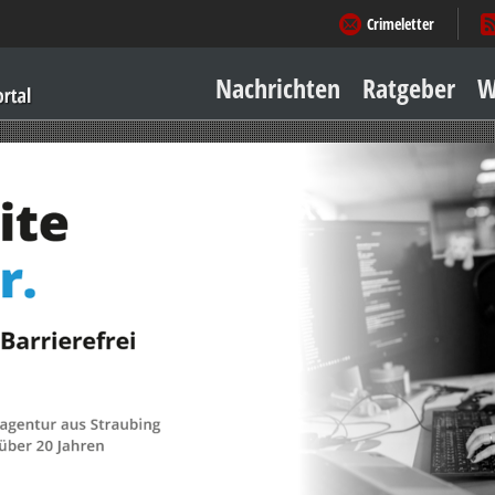
Crimeletter
Nachrichten
Ratgeber
W
Sicher zu Hause
Sicher unterwegs
Geld & Einkauf
Amore & mehr
Mobiles Leben
Arbeitsleben