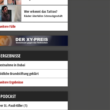
Wer erkennt das Tattoo?
Räuber überfallen Schmuckgeschäft
eitere Fälle
-ERGEBNISSE
estnahme in Dubai
ödliche Brandstiftung geklärt
eitere Ergebnisse
-PODCAST
er St.-Pauli-Killer (1)