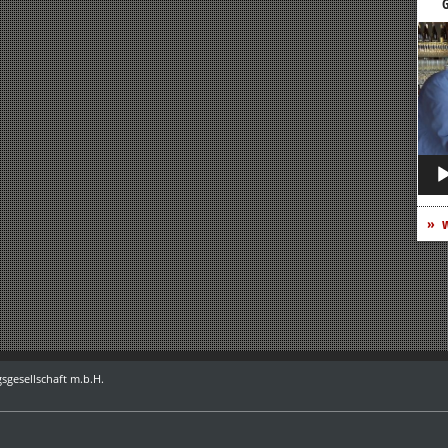
G
Vide
Play
w
sgesellschaft m.b.H.