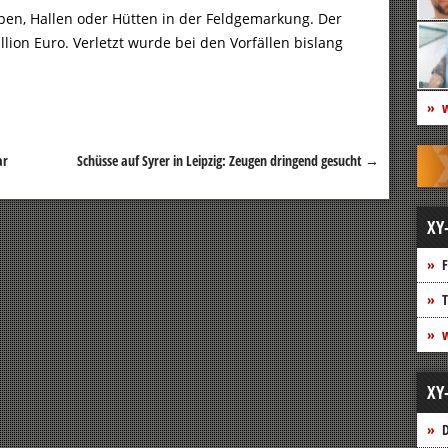
pen, Hallen oder Hütten in der Feldgemarkung. Der
lion Euro. Verletzt wurde bei den Vorfällen bislang
w
ar
Schüsse auf Syrer in Leipzig: Zeugen dringend gesucht
→
XY
F
T
w
XY
D