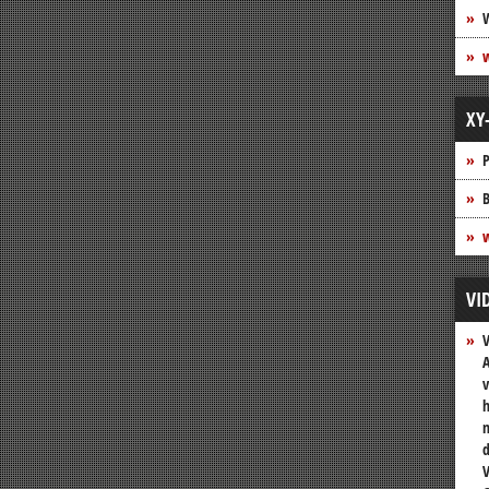
XY
P
B
w
VI
A
v
h
n
V