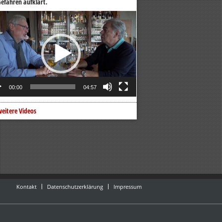
efahren aufklärt.
o-
er
00:00
04:57
eitere Videos
Kontakt
Datenschutzerklärung
Impressum