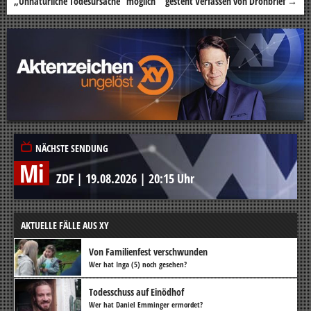
„Unnatürliche Todesursache“ möglich
gesteht Verfassen von Drohbrief
→
NÄCHSTE SENDUNG
Mi
ZDF
|
19.08.2026
|
20:15 Uhr
AKTUELLE FÄLLE AUS XY
Von Familienfest verschwunden
Wer hat Inga (5) noch gesehen?
Todesschuss auf Einödhof
Wer hat Daniel Emminger ermordet?