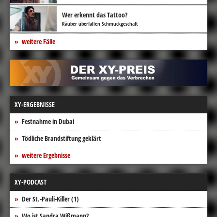
Wer erkennt das Tattoo?
Räuber überfallen Schmuckgeschäft
weitere Fälle
XY-ERGEBNISSE
Festnahme in Dubai
Tödliche Brandstiftung geklärt
weitere Ergebnisse
XY-PODCAST
Der St.-Pauli-Killer (1)
Wo ist Sandra Wißmann?