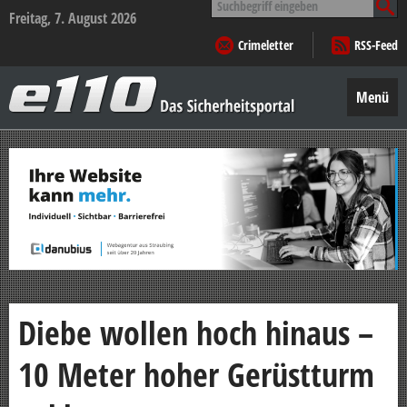
nach:
Freitag, 7. August 2026
Crimeletter
RSS-Feed
e110
–
Menü
Das
Sicherheitsportal
Zum
Inhalt
springen
Diebe wollen hoch hinaus –
10 Meter hoher Gerüstturm