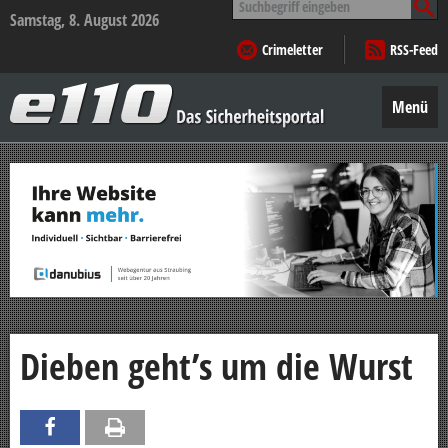
nach:
Samstag, 8. August 2026
Crimeletter
RSS-Feed
e110
–
Menü
Das
Sicherheitsportal
Zum
Inhalt
springen
Dieben geht’s um die Wurst