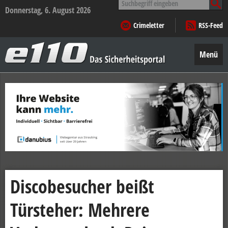
nach:
Donnerstag, 6. August 2026
Crimeletter
RSS-Feed
e110
–
Menü
Das
Sicherheitsportal
Zum
Inhalt
springen
Discobesucher beißt
Türsteher: Mehrere