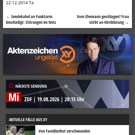
22.12.2014 Ta
←
Sendekabel an Funkturm
Vom Ehemann geschlagen? Frau
Beitragsnavigation
beschädigt: Störungen im Netz
stirbt an Hirnblutung
→
NÄCHSTE SENDUNG
Mi
ZDF
|
19.08.2026
|
20:15 Uhr
AKTUELLE FÄLLE AUS XY
Von Familienfest verschwunden