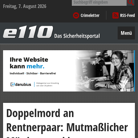
nach:
Freitag, 7. August 2026
Crimeletter
RSS-Feed
e110
–
Menü
Das
Sicherheitsportal
Zum
Inhalt
springen
Doppelmord an
Rentnerpaar: Mutmaßlicher