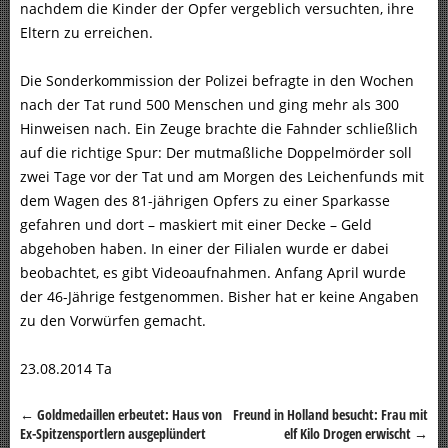
nachdem die Kinder der Opfer vergeblich versuchten, ihre
Eltern zu erreichen.
Die Sonderkommission der Polizei befragte in den Wochen
nach der Tat rund 500 Menschen und ging mehr als 300
Hinweisen nach. Ein Zeuge brachte die Fahnder schließlich
auf die richtige Spur: Der mutmaßliche Doppelmörder soll
zwei Tage vor der Tat und am Morgen des Leichenfunds mit
dem Wagen des 81-jährigen Opfers zu einer Sparkasse
gefahren und dort – maskiert mit einer Decke – Geld
abgehoben haben. In einer der Filialen wurde er dabei
beobachtet, es gibt Videoaufnahmen. Anfang April wurde
der 46-Jährige festgenommen. Bisher hat er keine Angaben
zu den Vorwürfen gemacht.
23.08.2014 Ta
←
Goldmedaillen erbeutet: Haus von
Freund in Holland besucht: Frau mit
Beitragsnavigation
Ex-Spitzensportlern ausgeplündert
elf Kilo Drogen erwischt
→