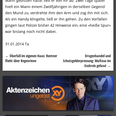
Mann gebissen hatte, ließ er von ihr ab. Zwei Tage später
hielt ein Mann einem Zwölfjährigen in derselben Gegend
den Mund zu, verdrehte ihm den Arm und zog ihn mit sich.
Als ein Handy klingelte, ließ er ihn gehen. Zu den Vorfällen
gingen laut Polizei bisher 42 Hinweise ein, eine «heiße Spur»
war bislang noch nicht dabei.
31.01.2014 Ta
←
Überfall im eigenen Haus: Rentner
Drogenhandel und
Beitragsnavigation
flieht über Regenrinne
Schutzgelderpressung: Mafioso im
Enzkreis gefasst
→