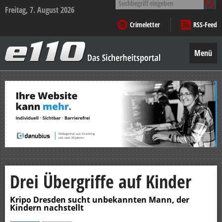
nach:
Freitag, 7. August 2026
Crimeletter
RSS-Feed
e110
–
Menü
Das
Sicherheitsportal
Zum
Inhalt
springen
Drei Übergriffe auf Kinder
Kripo Dresden sucht unbekannten Mann, der
Kindern nachstellt