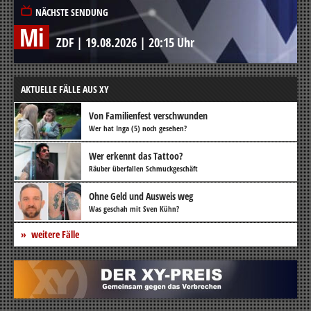
NÄCHSTE SENDUNG
Mi
ZDF
|
19.08.2026
|
20:15 Uhr
AKTUELLE FÄLLE AUS XY
Von Familienfest verschwunden
Wer hat Inga (5) noch gesehen?
Wer erkennt das Tattoo?
Räuber überfallen Schmuckgeschäft
Ohne Geld und Ausweis weg
Was geschah mit Sven Kühn?
weitere Fälle