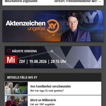
Mitarbeiterin angezündet
zerstört: Fremdenfeindlicher Akt?
→
NÄCHSTE SENDUNG
Mi
ZDF
|
19.08.2026
|
20:15 Uhr
AKTUELLE FÄLLE AUS XY
Von Familienfest verschwunden
Wer hat Inga (5) noch gesehen?
Mord an Millionärin
Fall seit 1997 ungeklärt