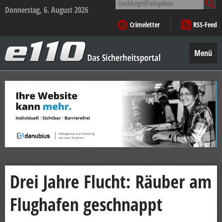
nach:
Donnerstag, 6. August 2026
Crimeletter
RSS-Feed
e110
–
Menü
Das
Sicherheitsportal
Zum
Inhalt
springen
Drei Jahre Flucht: Räuber am
Flughafen geschnappt