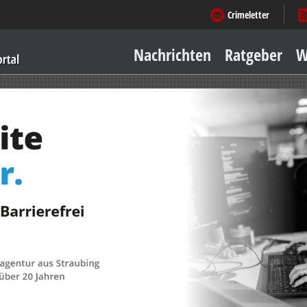
Crimeletter
Nachrichten
Ratgeber
W
Sicher zu Hause
Sicher unterwegs
Geld & Einkauf
Amore & mehr
Mobiles Leben
Arbeitsleben