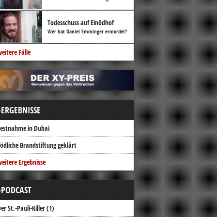
Todesschuss auf Einödhof
Wer hat Daniel Emminger ermordet?
eitere Fälle
-ERGEBNISSE
estnahme in Dubai
ödliche Brandstiftung geklärt
eitere Ergebnisse
-PODCAST
er St.-Pauli-Killer (1)