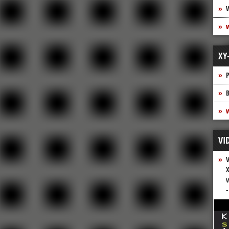
XY
P
B
w
VI
V
X
v
-
Vide
Play