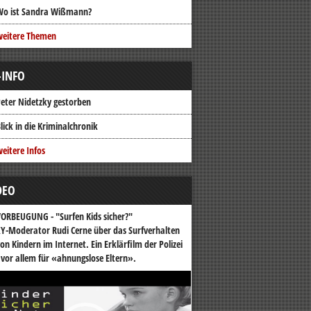
Wo ist Sandra Wißmann?
weitere Themen
-INFO
eter Nidetzky gestorben
lick in die Kriminalchronik
eitere Infos
DEO
ORBEUGUNG - "Surfen Kids sicher?"
Y-Moderator Rudi Cerne über das Surfverhalten
on Kindern im Internet. Ein Erklärfilm der Polizei
 vor allem für «ahnungslose Eltern».
o-
er