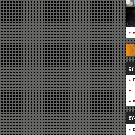
w
XY
F
T
w
XY
D