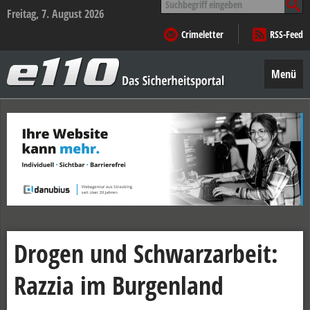
nach:
Freitag, 7. August 2026
Crimeletter
RSS-Feed
e110
–
Menü
Das
Sicherheitsportal
Zum
Inhalt
springen
Drogen und Schwarzarbeit:
Razzia im Burgenland