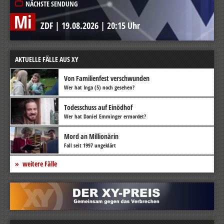
NÄCHSTE SENDUNG
Mi
ZDF
|
19.08.2026
|
20:15 Uhr
AKTUELLE FÄLLE AUS XY
Von Familienfest verschwunden
Wer hat Inga (5) noch gesehen?
Todesschuss auf Einödhof
Wer hat Daniel Emminger ermordet?
Mord an Millionärin
Fall seit 1997 ungeklärt
weitere Fälle