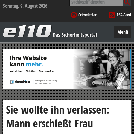
nach:
Sonntag, 9. August 2026
Crimeletter
RSS-Feed
e110
–
Menü
Das
Sicherheitsportal
Zum
Inhalt
springen
Sie wollte ihn verlassen:
Mann erschießt Frau