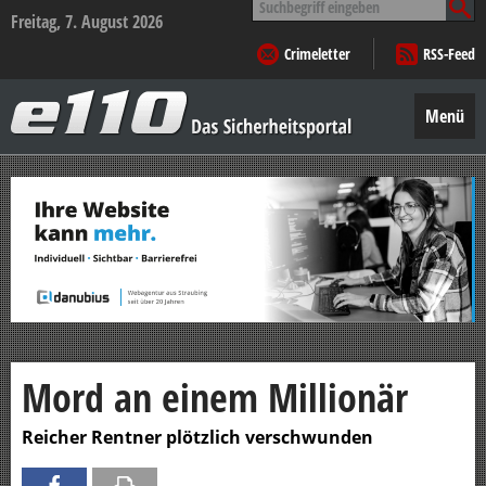
nach:
Freitag, 7. August 2026
Crimeletter
RSS-Feed
e110
–
Menü
Das
Sicherheitsportal
Zum
Inhalt
springen
Mord an einem Millionär
Reicher Rentner plötzlich verschwunden