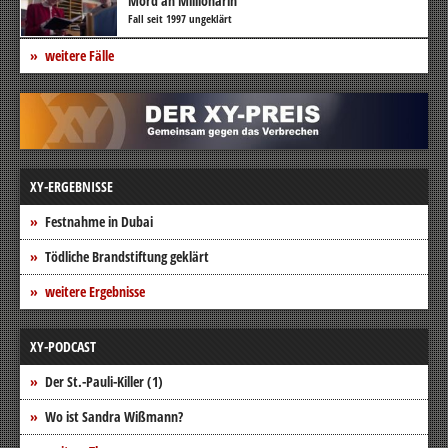
Mord an Millionärin
Fall seit 1997 ungeklärt
weitere Fälle
XY-ERGEBNISSE
Festnahme in Dubai
Tödliche Brandstiftung geklärt
weitere Ergebnisse
XY-PODCAST
Der St.-Pauli-Killer (1)
Wo ist Sandra Wißmann?