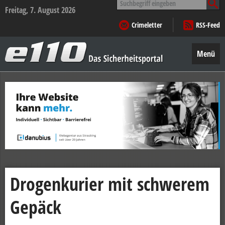
nach:
Freitag, 7. August 2026
Crimeletter
RSS-Feed
e110
–
Menü
Das
Sicherheitsportal
Zum
Inhalt
springen
Drogenkurier mit schwerem
Gepäck