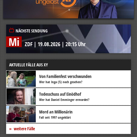
NÄCHSTE SENDUNG
Mi
ZDF
|
19.08.2026
|
20:15 Uhr
AKTUELLE FÄLLE AUS XY
Von Familienfest verschwunden
Wer hat Inga (5) noch gesehen?
Todesschuss auf Einödhof
Wer hat Daniel Emminger ermordet?
Mord an Millionärin
Fall seit 1997 ungeklärt
weitere Fälle