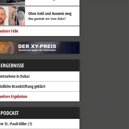
Ohne Geld und Ausweis weg
Was geschah mit Sven Kühn?
eitere Fälle
-ERGEBNISSE
estnahme in Dubai
ödliche Brandstiftung geklärt
eitere Ergebnisse
-PODCAST
er St.-Pauli-Killer (1)