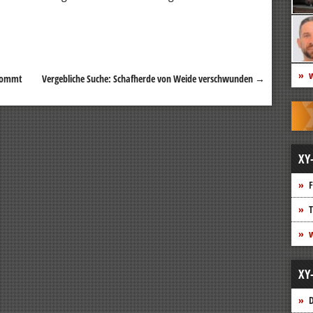
w
 kommt
Vergebliche Suche: Schafherde von Weide verschwunden
→
XY
F
T
w
XY
D