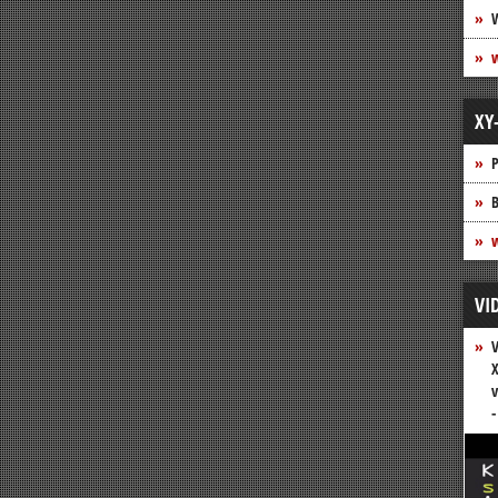
XY
P
B
w
VI
V
X
v
-
Vide
Play