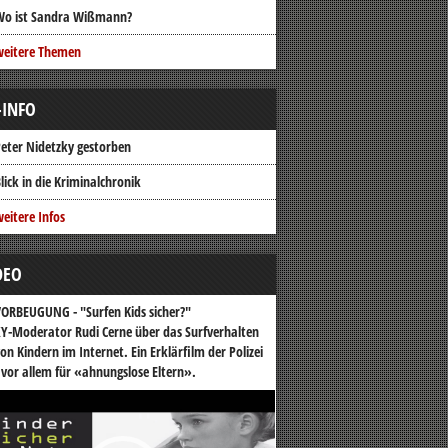
Wo ist Sandra Wißmann?
weitere Themen
-INFO
eter Nidetzky gestorben
lick in die Kriminalchronik
eitere Infos
DEO
ORBEUGUNG - "Surfen Kids sicher?"
Y-Moderator Rudi Cerne über das Surfverhalten
on Kindern im Internet. Ein Erklärfilm der Polizei
 vor allem für «ahnungslose Eltern».
o-
er