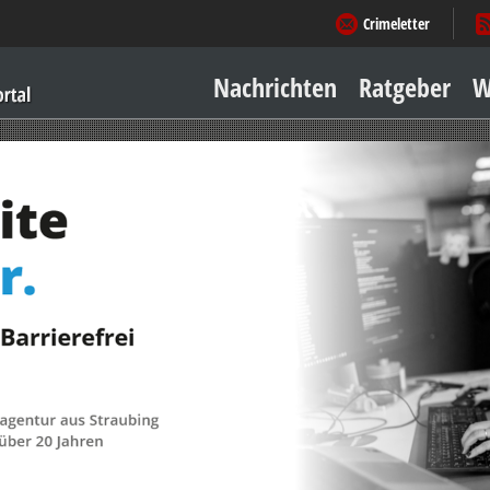
Crimeletter
Nachrichten
Ratgeber
W
Sicher zu Hause
Sicher unterwegs
Geld & Einkauf
Amore & mehr
Mobiles Leben
Arbeitsleben