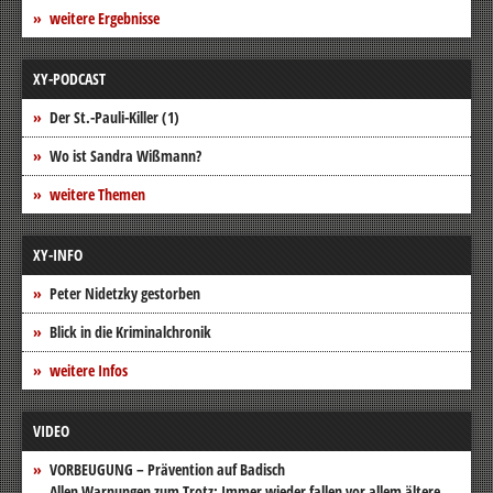
weitere Ergebnisse
XY-PODCAST
Der St.-Pauli-Killer (1)
Wo ist Sandra Wißmann?
weitere Themen
XY-INFO
Peter Nidetzky gestorben
Blick in die Kriminalchronik
weitere Infos
VIDEO
VORBEUGUNG – Prävention auf Badisch
Allen Warnungen zum Trotz: Immer wieder fallen vor allem ältere