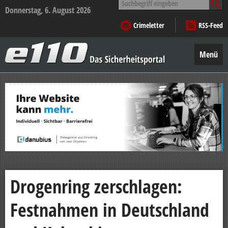
nach:
Donnerstag, 6. August 2026
Crimeletter
RSS-Feed
e110
–
Menü
Das
Sicherheitsportal
Zum
Inhalt
springen
Drogenring zerschlagen:
Festnahmen in Deutschland