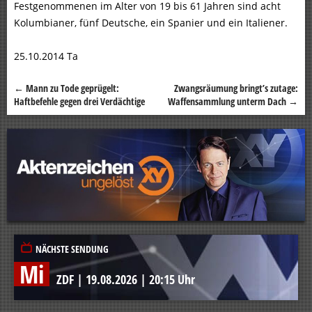
Festgenommenen im Alter von 19 bis 61 Jahren sind acht
Kolumbianer, fünf Deutsche, ein Spanier und ein Italiener.
25.10.2014 Ta
←
Mann zu Tode geprügelt:
Zwangsräumung bringt’s zutage:
Beitragsnavigation
Haftbefehle gegen drei Verdächtige
Waffensammlung unterm Dach
→
NÄCHSTE SENDUNG
Mi
ZDF
|
19.08.2026
|
20:15 Uhr