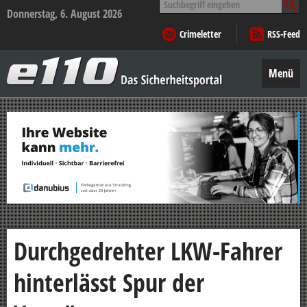
nach:
Donnerstag, 6. August 2026
Crimeletter
RSS-Feed
e110
–
Menü
Das
Sicherheitsportal
Zum
Inhalt
springen
Durchgedrehter LKW-Fahrer
hinterlässt Spur der