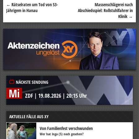
←
Rätselraten um Tod von 53-
Massenschlägerei nach
Beitragsnavigation
Jährigem in Hanau
Abschiedsspiel: Rollstuhlfahrer in
Klinik
→
NÄCHSTE SENDUNG
Mi
ZDF
|
19.08.2026
|
20:15 Uhr
AKTUELLE FÄLLE AUS XY
Von Familienfest verschwunden
Wer hat Inga (5) noch gesehen?