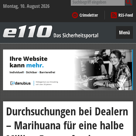
nach:
Montag, 10. August 2026
Crimeletter
RSS-Feed
e110
–
Menü
Das
Sicherheitsportal
Zum
Inhalt
springen
Durchsuchungen bei Dealern
– Marihuana für eine halbe