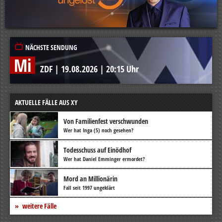
NÄCHSTE SENDUNG
Mi
ZDF
|
19.08.2026
|
20:15 Uhr
AKTUELLE FÄLLE AUS XY
Von Familienfest verschwunden
Wer hat Inga (5) noch gesehen?
Todesschuss auf Einödhof
Wer hat Daniel Emminger ermordet?
Mord an Millionärin
Fall seit 1997 ungeklärt
weitere Fälle