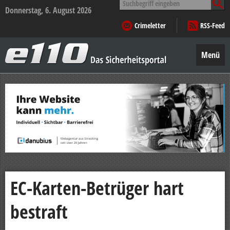
nach:
Donnerstag, 6. August 2026
Crimeletter
RSS-Feed
e110
–
Menü
Das
Sicherheitsportal
Zum
Inhalt
springen
EC-Karten-Betrüger hart
bestraft