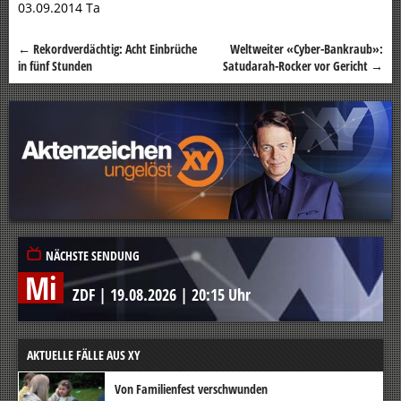
03.09.2014 Ta
←
Rekordverdächtig: Acht Einbrüche
Weltweiter «Cyber-Bankraub»:
Beitragsnavigation
in fünf Stunden
Satudarah-Rocker vor Gericht
→
NÄCHSTE SENDUNG
Mi
ZDF
|
19.08.2026
|
20:15 Uhr
AKTUELLE FÄLLE AUS XY
Von Familienfest verschwunden