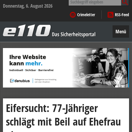
nach:
Donnerstag, 6. August 2026
Crimeletter
RSS-Feed
e110
–
Menü
Das
Sicherheitsportal
Zum
Inhalt
springen
Eifersucht: 77-Jähriger
schlägt mit Beil auf Ehefrau