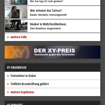
Wer hat Inga (5) noch gesehen?
Wer erkennt das Tattoo?
Räuber überfallen Schmuckgeschäft
Räuber in Mehrfamilienhaus
Zwei Bewohner ausgeschaltet
weitere Fälle
XY-ERGEBNISSE
Festnahme in Dubai
Tödliche Brandstiftung geklärt
weitere Ergebnisse
XY-PODCAST