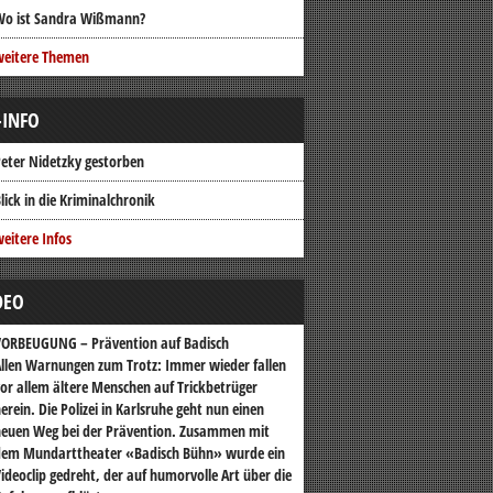
Wo ist Sandra Wißmann?
weitere Themen
-INFO
eter Nidetzky gestorben
lick in die Kriminalchronik
eitere Infos
DEO
VORBEUGUNG – Prävention auf Badisch
llen Warnungen zum Trotz: Immer wieder fallen
or allem ältere Menschen auf Trickbetrüger
erein. Die Polizei in Karlsruhe geht nun einen
euen Weg bei der Prävention. Zusammen mit
dem Mundarttheater «Badisch Bühn» wurde ein
ideoclip gedreht, der auf humorvolle Art über die