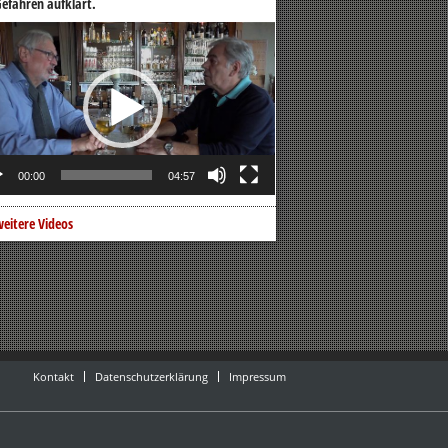
efahren aufklärt.
o-
er
00:00
04:57
eitere Videos
Kontakt
Datenschutzerklärung
Impressum