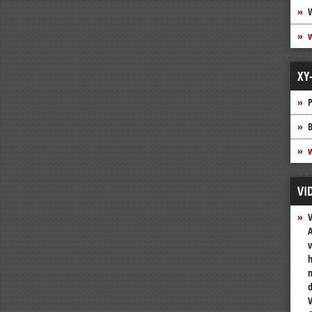
XY
P
B
w
VI
A
v
h
n
V