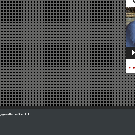
G
Vide
Play
w
sgesellschaft m.b.H.