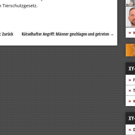
 Tierschutzgesetz.
w
: Zurück
Rätselhafter Angriff: Männer geschlagen und getreten
→
XY
F
T
w
XY
D