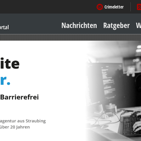
Crimeletter
Nachrichten
Ratgeber
W
Sicher zu Hause
Sicher unterwegs
Geld & Einkauf
Amore & mehr
Mobiles Leben
Arbeitsleben