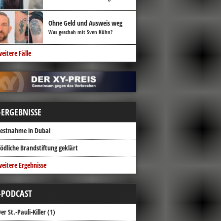
Ohne Geld und Ausweis weg
Was geschah mit Sven Kühn?
eitere Fälle
-ERGEBNISSE
estnahme in Dubai
ödliche Brandstiftung geklärt
eitere Ergebnisse
-PODCAST
er St.-Pauli-Killer (1)