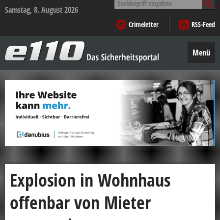
nach:
Samstag, 8. August 2026
Crimeletter
RSS-Feed
e110
–
Menü
Das
Sicherheitsportal
Zum
Inhalt
springen
Explosion in Wohnhaus
offenbar von Mieter